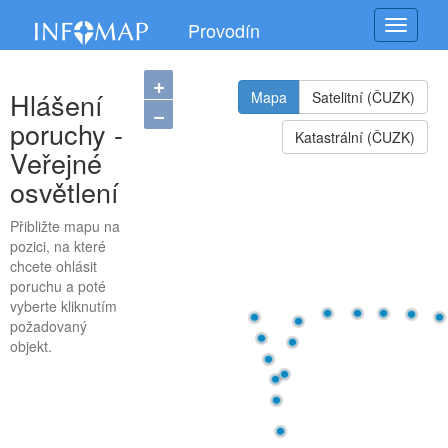
Provodín
Navigac
+
Hlášení
Mapa
Satelitní (ČUZK)
−
poruchy -
Katastrální (ČUZK)
Veřejné
osvětlení
Přibližte mapu na
pozici, na které
chcete ohlásit
poruchu a poté
vyberte kliknutím
požadovaný
objekt.